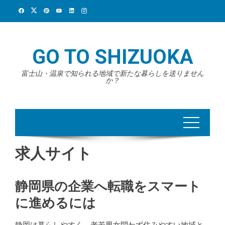
Skip
to
content
GO TO SHIZUOKA
富士山・温泉で知られる地域で新たな暮らしを送りません
か？
求人サイト
静岡県の企業へ転職をスマート
に進めるには