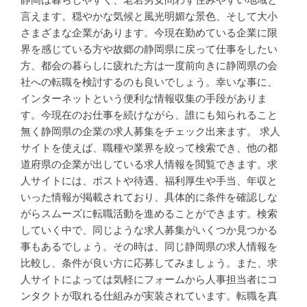
静岡は暮らしやすく、老若男女問わず住みやすい地域と
言えます。穏やかな気候と風光明媚な景色、そして大小
さまざまな企業があります。今現在勤めている企業に限
界を感じている方や故郷の静岡県に戻って仕事をしたい
方、都会の暮らしに疲れた方は一度前向きに静岡県の会
社への転職を検討するのも良いでしょう。幸いな事に、
インターネットという便利な情報収集の手段がありま
す。今現在のお仕事を続けながら、誰にも知られること
無く静岡県の企業の求人募集をチェック出来ます。 求人
サイトを使えば、職種や業界を絞って検索でき、他の都
道府県の企業が出している求人情報を閲覧できます。求
人サイトには、ポストや待遇、福利厚生や手当、年収と
いった情報が掲載されており、具体的に条件を確認しな
がらスムーズに転職活動を進めることができます。検索
していく中で、同じような求人募集がいくつか見つかる
事もあるでしょう。その時は、同じ静岡県の求人情報を
比較し、条件が良い方に応募してみましょう。また、求
人サイトによっては気軽にフォームから人事担当者にコ
ンタクトが取れる仕組みが実装されています。転職を真